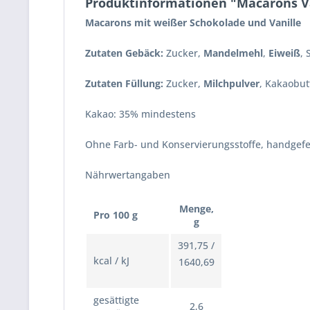
Produktinformationen "Macarons V
Macarons mit weißer Schokolade und Vanille
Zutaten Gebäck:
Zucker,
Mandelmehl
,
Eiweiß
, 
Zutaten Füllung:
Zucker,
Milchpulver
, Kakaobut
Kakao: 35% mindestens
Ohne Farb- und Konservierungsstoffe, handgefer
Nährwertangaben
Menge,
Pro 100 g
g
391,75 /
kcal / kJ
1640,69
gesättigte
2,6