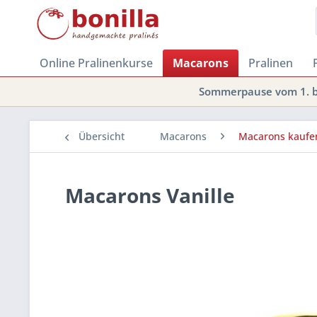
Online Pralinenkurse
Macarons
Pralinen
Sommerpause vom 1. bi
Übersicht
Macarons
Macarons kaufe
Macarons Vanille