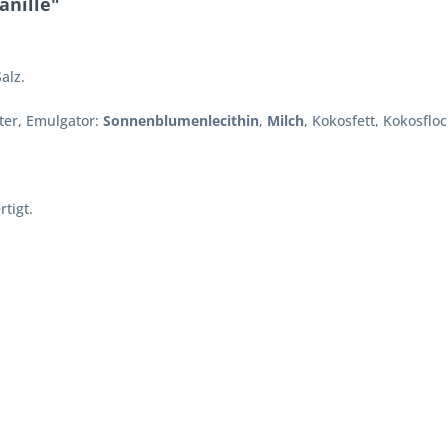
anille"
Salz.
ter, Emulgator:
Sonnenblumenlecithin
,
Milch
, Kokosfett, Kokosfloc
tigt.