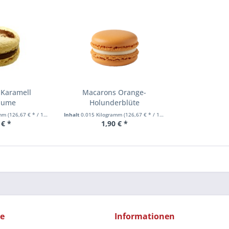
 Karamell
Macarons Orange-
blume
Holunderblüte
amm
(126,67 € * / 1 Kilogramm)
Inhalt
0.015 Kilogramm
(126,67 € * / 1 Kilogramm)
 € *
1,90 € *
ce
Informationen