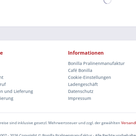
ce
Informationen
Bonilla Pralinenmanufaktur
Café Bonilla
ht
Cookie-Einstellungen
ruf
Ladengeschäft
n und Lieferung
Datenschutz
rierung
Impressum
Preise sind inklusive gesetzl. Mehrwertsteuer und zzgl. der gewählten
Versand
2007 - 2026 Copyright © Bonilla Pralinenmanufaktur - Alle Rechte vorbehalte