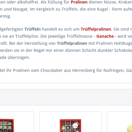
n oder alkoholfrei. Als Füllung für
Pralinen
dienen Nüsse, Krokant
 und Nougat. Im Vergleich zu Trüffeln, die eine Kugel - Form aufw
örmig.
dgefertigten
Trüffeln
handelt es sich um
Trüffelpralinen
. Sie sin
 sie an Trüffelpilze. Die jeweilige Trüffelmasse -
Ganache
-
wird vo
ollt. Bei der Herstellung von
Trüffelpralinen
mit Pralinen Hohlkugel
erden sie in der Regel mir einer dünnen Schicht dunkler Schokol
ade überzogen.
det ihr Pralinen vom Chocolatier aus Herrenberg für Nufringen, Gär