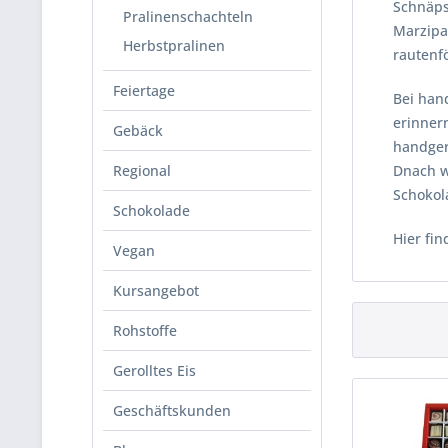
Schnäpse
Pralinenschachteln
Marzipan
Herbstpralinen
rautenf
Feiertage
Bei han
erinnern
Gebäck
handger
Regional
Dnach w
Schokol
Schokolade
Hier fin
Vegan
Kursangebot
Rohstoffe
Gerolltes Eis
Geschäftskunden