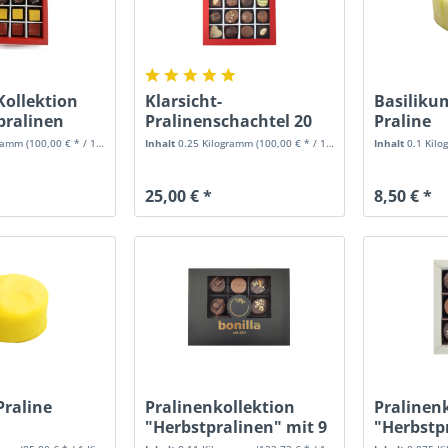
Kollektion
Klarsicht-
Basiliku
pralinen
Pralinenschachtel 20
Praline
Pralinen
gramm
(100,00 € * / 1 Kilogramm)
Inhalt
0.25 Kilogramm
(100,00 € * / 1 Kilogramm)
Inhalt
0.1 Kil
25,00 € *
8,50 € *
Praline
Pralinenkollektion
Pralinen
"Herbstpralinen" mit 9
"Herbstp
Pralinen
Pralinen