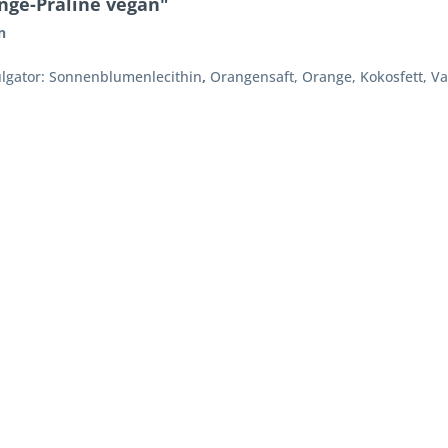
nge-Praline vegan"
n
lgator:
Sonnenblumenlecithin
,
Orangensaft, Orange, Kokosfett, Va