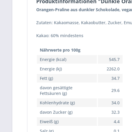
Produktinformationen "Dunkle Ora
Orangen-Praline aus dunkler Schokolade, vega
Zutaten: Kakaomasse, Kakaobutter, Zucker, Emu
Kakao: 60% mindestens
Nährwerte pro 100g
Energie (kcal)
545.7
Energie (kJ)
2262.0
Fett (g)
34.7
davon gesättigte
29.6
Fettsäuren (g)
Kohlenhydrate (g)
34.0
davon Zucker (g)
32.3
Eiweiß (g)
4.4
Salz (g)
0.1