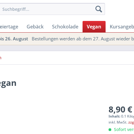
eiertage
Gebäck
Schokolade
Vegan
Kursangeb
s 26. August
Bestellungen werden ab dem 27. August wieder be
n
egan
8,90 €
Inhalt:
0.1 Kil
inkl. MwSt.
zzg
Sofort ver