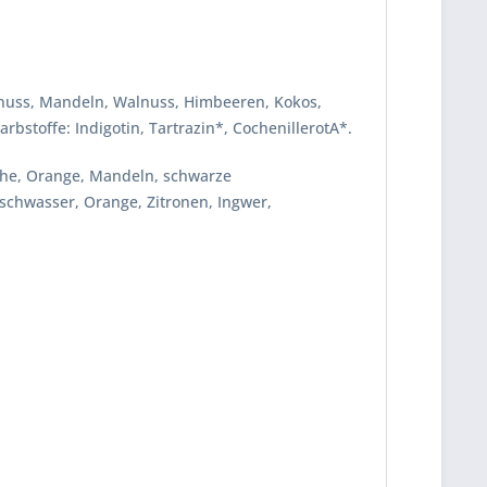
lnuss, Mandeln, Walnuss
, Himbeeren, Kokos,
Farbstoffe:
Indigotin, Tartrazin*, CochenillerotA*.
che, Orange,
Mandeln
, schwarze
rschwasser, Orange, Zitronen, Ingwer,