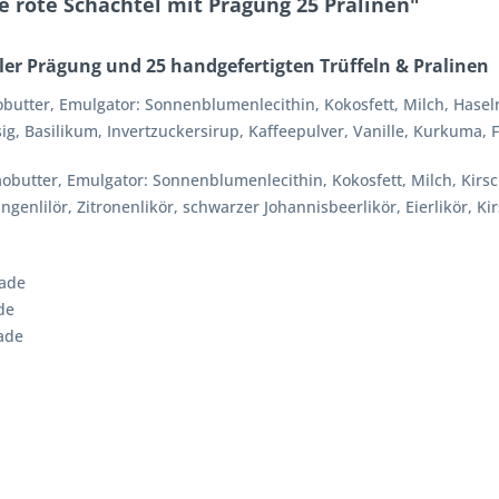
 rote Schachtel mit Prägung 25 Pralinen"
ler Prägung und 25 handgefertigten Trüffeln & Pralinen
butter, Emulgator:
Sonnenblumenlecithin
, Kokosfett,
Milch, Hase
g, Basilikum, Invertzuckersirup, Kaffeepulver, Vanille, Kurkuma, 
obutter, Emulgator:
Sonnenblumenlecithin
, Kokosfett,
Milch
, Kirs
enlilör, Zitronenlikör, schwarzer Johannisbeerlikör,
Eierlikör
, Ki
lade
de
ade