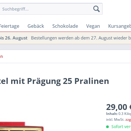
Feiertage
Gebäck
Schokolade
Vegan
Kursange
s 26. August
Bestellungen werden ab dem 27. August wieder be
ln
el mit Prägung 25 Pralinen
29,00 
Inhalt:
0.3 Kil
inkl. MwSt.
zzg
Sofort ver