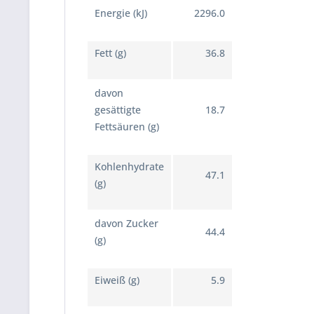
Energie (kJ)
2296.0
Fett (g)
36.8
davon
gesättigte
18.7
Fettsäuren (g)
Kohlenhydrate
47.1
(g)
davon Zucker
44.4
(g)
Eiweiß (g)
5.9