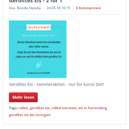
Gerolltes Eis - 2 for 1
Von: Bonilla Natalia
24.05.18 16:15
0 Kommentare
Gerolltes Eis - Sommeraktion - nur für kurze Zeit!
Mehr lesen
Tags:
rolleis
,
gerolltes eis
,
rolled icecream
,
eis in herrenberg
,
gerolltes eis bei stuttgart