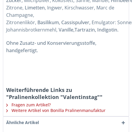
Zucker,
Milchpulver,
Kokosfett,
Sahne
,
Mandel,
Himbeere
Zitrone,
Limetten
, Ingwer, Kirschwasser, Marc de
Champagne,
Zitronenlikör,
Basilikum,
Cassispulver,
Emulgator:
Sonnen
Johannisbrotkernmehl,
Vanille,
Tartrazin, Indigotin.
Ohne Zusatz- und Konservierungsstoffe,
handgefertigt.
Weiterführende Links zu
"Pralinenkollektion "Valentinstag""
Fragen zum Artikel?
Weitere Artikel von Bonilla Pralinenmanufaktur
Ähnliche Artikel